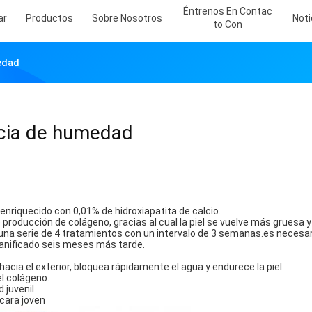
Éntrenos En Contac
ar
Productos
Sobre Nosotros
Noti
To Con
edad
ncia de humedad
enriquecido con 0,01% de hidroxiapatita de calcio.
 producción de colágeno, gracias al cual la piel se vuelve más gruesa y
una serie de 4 tratamientos con un intervalo de 3 semanas.es necesar
lanificado seis meses más tarde.
or hacia el exterior, bloquea rápidamente el agua y endurece la piel.
l colágeno.
d juvenil
 cara joven