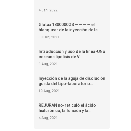
4 Jan, 2022
Glutax 1800000GS — — — — el
blanquear de la inyección de la
absorción de la célula
30 Dec, 2021
Introducción y uso de la línea-UNo
coreana lipolisis de V
9 Aug, 2021
Inyección de la aguja de disolución
gorda del Lipo-laboratorio
coreano
10 Aug, 2021
REJURAN no-reticuló el ácido
hialurónico, la función y la
introducción
4 Aug, 2021