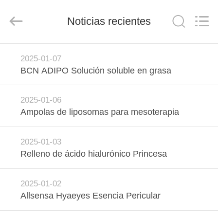
Technology
Co.,
Ltd..
All
Noticias recientes
Rights
Reserved.
Developed
by
HOGAR
ECER
2025-01-07
BCN ADIPO Solución soluble en grasa
PRODUCTOS
2025-01-06
SOBRE
Ampolas de liposomas para mesoterapia
NOSOTROS
2025-01-03
Relleno de ácido hialurónico Princesa
VIAJE
DE
2025-01-02
LA
Allsensa Hyaeyes Esencia Pericular
FÁBRICA