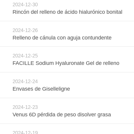
2024-12-30
CONTROL
Rincón del relleno de ácido hialurónico bonital
DE
CALIDAD
2024-12-26
Relleno de cánula con aguja contundente
ÉNTRENOS
2024-12-25
EN
FACILLE Sodium Hyaluronate Gel de relleno
CONTACTO
CON
2024-12-24
Envases de Giselleligne
NOTICIAS
2024-12-23
Venus 6D pérdida de peso disolver grasa
PIDA
UNA
2024-12-19