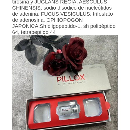
tirosina y JUGLANS REGIA, AESCULUS
CITA
CHINENSIS, sodio disódico de nucleótidos
de adenina, FUCUS VESICULUS, trifosfato
de adenosina, OPHIOPOGON
MAPA
JAPONICA.Sh oligopéptido-1, sh polipéptido
DEL
64, tetrapeptido 44
SITIO
PRIVACY
POLICY