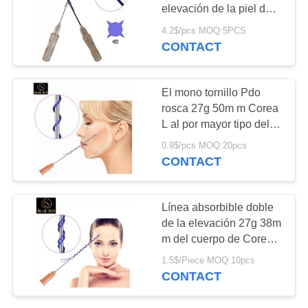
CITA
elevación de la piel del
diente absorbible al por
4.2$/pcs MOQ:5PCS
mayor de Corea 23g
CONTACT
3
MAPA
38m m del hilo de 4d
Golden protein
DEL
Pdo
SITIO
El mono tornillo Pdo
thread carving
rosca 27g 50m m Corea
L al por mayor tipo del
PRIVACY
cuidado de piel de la
0.9$/pcs MOQ:20pcs
aguja médico
POLICY
CONTACT
17
Línea absorbible doble
Solución de la
de la elevación 27g 38m
m del cuerpo de Corea
lipolisis
de la certificación del Ce
1.5$/Piece MOQ:10pcs
del tornillo del hilo de
CONTACT
Pdo