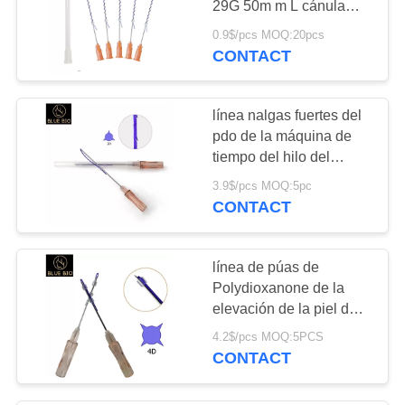
29G 50m m L cánula
2
embotada Hilos
0.9$/pcs MOQ:20pcs
Ampolla ácida
Tensores de la aguja
CONTACT
hialurónica
línea nalgas fuertes del
pdo de la máquina de
tiempo del hilo del
diente de 3d Pdo de
3.9$/pcs MOQ:5pc
Corea que levantan el
CONTACT
6
colágeno
Aguja ácida
línea de púas de
hialurónica de la
Polydioxanone de la
elevación de la piel del
inyección
diente absorbible al por
4.2$/pcs MOQ:5PCS
mayor de Corea 23g
CONTACT
38m m del hilo de 4d
Pdo
3