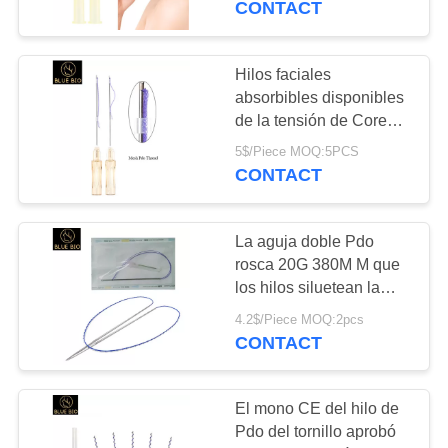
CONTACT
10
Pluma ácida
Hilos faciales
absorbibles disponibles
hialurónica
de la tensión de Corea
de la certificación del Ce
5$/Piece MOQ:5PCS
de Mesh Pdo Thread
CONTACT
18G 60m m
La aguja doble Pdo
33
rosca 20G 380M M que
Otros productos de
los hilos siluetean la
elevación fuerte suave
belleza
4.2$/Piece MOQ:2pcs
de la piel
CONTACT
El mono CE del hilo de
Pdo del tornillo aprobó