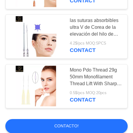
CONTACT
productos para el
cuidado de la piel
las suturas absorbibles
ultra V de Corea de la
elevación del hilo de
Pdo del diente 4d que
4.2$/pcs MOQ:5PCS
levanta pelan el ajuste
CONTACT
de la línea
3
Mono Pdo Thread 29g
Sutura médica
50mm Monofilament
Thread Lift With Sharp
Needle Cannula
0.5$/pcs MOQ:20pcs
CONTACT
2
CONTACTO!