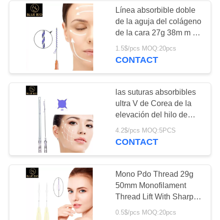
Línea absorbible doble
de la aguja del colágeno
31
de la cara 27g 38m m de
la elevación del hilo de
1.5$/pcs MOQ:20pcs
Microneedles
Pdo del tornillo
CONTACT
las suturas absorbibles
ultra V de Corea de la
elevación del hilo de
Pdo del diente 4d que
1
4.2$/pcs MOQ:5PCS
levanta pelan el ajuste
CONTACT
Glutatión que
de la línea
blanquea productos
Mono Pdo Thread 29g
50mm Monofilament
Thread Lift With Sharp
Needle Cannula
0.5$/pcs MOQ:20pcs