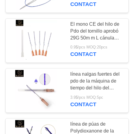
de la piel
CONTACT
CONTROL
DE
El mono CE del hilo de
26
CALIDAD
Pdo del tornillo aprobó
29G 50m m L cánula
HILO DE PLLA
embotada Hilos
0.9$/pcs MOQ:20pcs
ÉNTRENOS
Tensores de la aguja
CONTACT
EN
CONTACTO
línea nalgas fuertes del
CON
pdo de la máquina de
tiempo del hilo del
33
diente de 3d Pdo de
NOTICIAS
3.9$/pcs MOQ:5pc
Relleno ácido
Corea que levantan el
CONTACT
colágeno
hialurónico
PIDA
línea de púas de
UNA
Polydioxanone de la