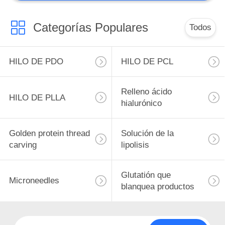
Cuidado del cabello
Categorías Populares
Todos
HILO DE PDO
HILO DE PCL
2
Relleno ácido
HILO DE PLLA
hialurónico
tubo de recogida de
sangre
Golden protein thread
Solución de la
carving
lipolisis
Glutatión que
Microneedles
blanquea productos