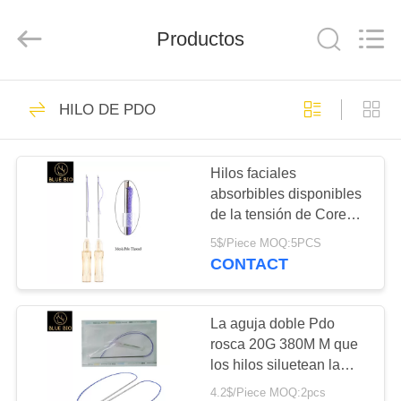
Copyright
©
2020
Productos
-
2025
Hebei
Blue
Bio
HOGAR
43
Technology
Co.,
HILO DE PDO
Ltd..
All
Rights
HILO DE PDO
PRODUCTOS
Reserved.
Developed
by
Hilos faciales
ECER
absorbibles disponibles
SOBRE
de la tensión de Corea
NOSOTROS
de la certificación del Ce
5$/Piece MOQ:5PCS
de Mesh Pdo Thread
CONTACT
18G 60m m
27
VIAJE
DE
La aguja doble Pdo
HILO DE PCL
rosca 20G 380M M que
LA
los hilos siluetean la
FÁBRICA
elevación fuerte suave
4.2$/Piece MOQ:2pcs