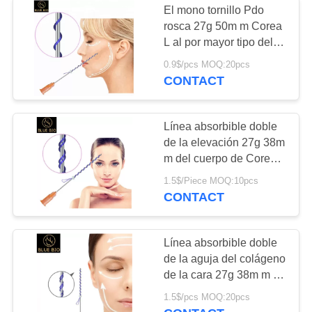
El mono tornillo Pdo
rosca 27g 50m m Corea
polvo del pllla
L al por mayor tipo del
cuidado de piel de la
0.9$/pcs MOQ:20pcs
aguja médico
CONTACT
Línea absorbible doble
de la elevación 27g 38m
2
m del cuerpo de Corea
de la certificación del Ce
1.5$/Piece MOQ:10pcs
Maquillaje
del tornillo del hilo de
CONTACT
Pdo
Línea absorbible doble
de la aguja del colágeno
de la cara 27g 38m m de
la elevación del hilo de
19
1.5$/pcs MOQ:20pcs
Pdo del tornillo